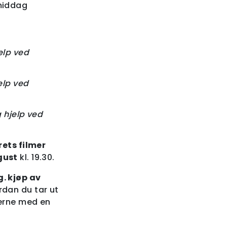
rmiddag
elp ved
elp ved
 hjelp ved
ets filmer
ugust
kl. 19.30.
. kjøp av
ordan du tar ut
gjerne med en