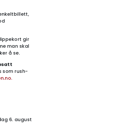
nkeltbillett,
god
lippekort gir
gene man skal
ker å se.
psatt
es som rush-
en.no.
dag 6. august