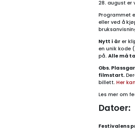
28. august er v
Programmet er 
eller ved å kj
bruksanvisnin
Nytt i år
er kl
en unik kode (
på.
Alle må ta
Obs. Plassgar
filmstart.
Dere
billett.
Her kan
Les mer om fe
Datoer:
Festivalens 