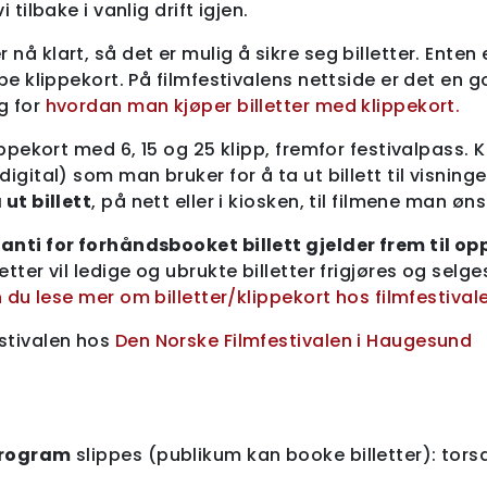
i tilbake i vanlig drift igjen.
nå klart, så det er mulig å sikre seg billetter. Enten e
øpe klippekort. På filmfestivalens nettside er det en 
g for
hvordan man kjøper billetter med klippekort.
ippekort med 6, 15 og 25 klipp, fremfor festivalpass. K
digital) som man bruker for å ta ut billett til visnin
 ut billett
, på nett eller i kiosken, til filmene man øns
anti for forhåndsbooket billett gjelder frem til op
tter vil ledige og ubrukte billetter frigjøres og selg
 du lese mer om billetter/klippekort hos filmfestival
stivalen hos
Den Norske Filmfestivalen i Haugesund
program
slippes (publikum kan booke billetter): tors