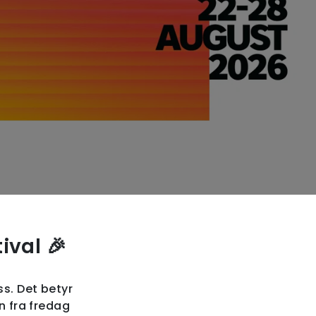
ival 🎉
s. Det betyr
n fra fredag