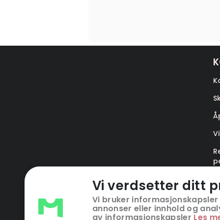
K
K
S
Å
V
R
p
T
Vi verdsetter ditt p
(
Vi bruker informasjonskapsler 
annonser eller innhold og analys
av informasjonskapsler
Les m