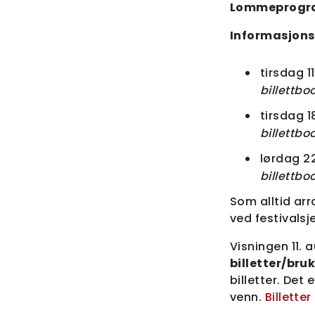
Lommeprog
Informasjon
tirsdag 1
billettbo
tirsdag 18
billettbo
lørdag 22
billettbo
Som alltid ar
ved festivalsj
Visningen 11. a
billetter/bru
billetter. Det
venn.
Billette