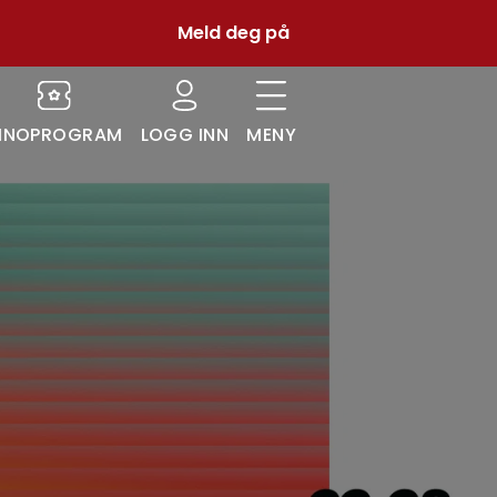
Meld deg på
INOPROGRAM
LOGG INN
MENY