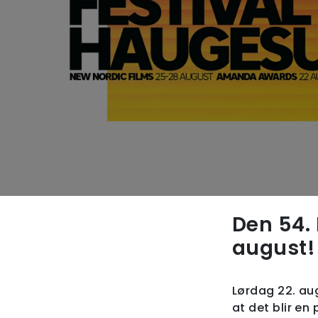
Den 54. 
august! 
Lørdag 22. aug
at det blir en