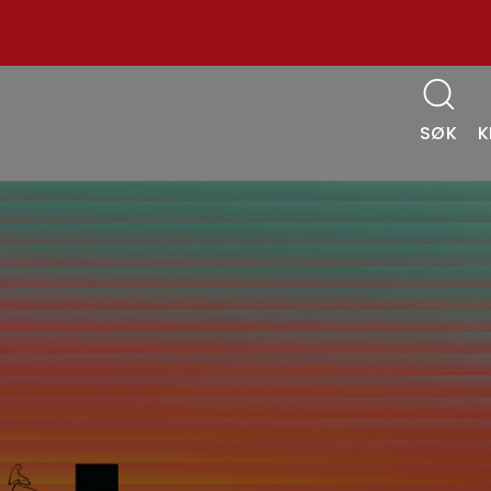
SØK
K