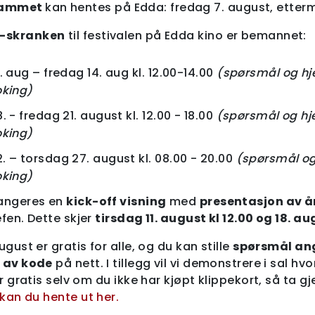
rammet
kan hentes på Edda: fredag 7. august, ette
s-skranken
til festivalen på Edda kino er bemannet:
1. aug – fredag 14. aug kl. 12.00-14.00
(spørsmål og hj
oking)
. - fredag 21. august kl. 12.00 - 18.00
(spørsmål og hj
oking)
. – torsdag 27. august kl. 08.00 - 20.00
(spørsmål og
oking)
rangeres en
kick-off visning
med
presentasjon av år
efen. Dette skjer
tirsdag 11. august kl 12.00 og 18. a
ugust er gratis for alle, og du kan stille
spørsmål ang
k av kode
på nett. I tillegg vil vi demonstrere i sal hv
 er gratis selv om du ikke har kjøpt klippekort, så ta 
r kan du hente ut her.