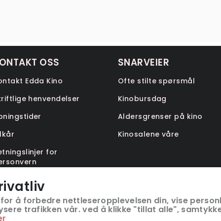
ONTAKT OSS
SNARVEIER
ontakt Edda Kino
Ofte stilte spørsmål
kriftlige henvendelser
Kinobursdag
pningstider
Aldersgrenser på kino
ilkår
Kinosalene våre
etningslinjer for
ersonvern
ilgjengelighetserklæring
rivatliv
bokmål)
for å forbedre nettleseropplevelsen din, vise personl
ere trafikken vår. ved å klikke "tillat alle", samtykke
er