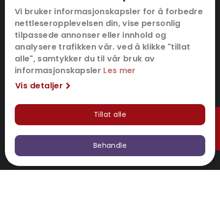
KONTAKT OSS
Vi bruker informasjonskapsler for å forbedre
nettleseropplevelsen din, vise personlig
SNARVEIER
tilpassede annonser eller innhold og
analysere trafikken vår. ved å klikke "tillat
FØLG OSS
alle", samtykker du til vår bruk av
informasjonskapsler
Les mer
Vis detaljer
Tillat alle
Hurtigkjøp
Behandle
Utviklet med
av
Filmgrail!