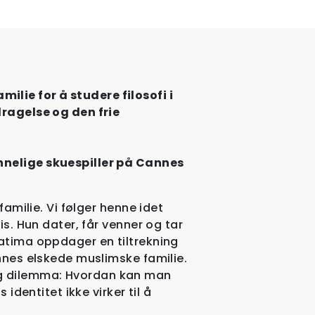
lie for å studere filosofi i
dragelse og den frie
nnelige skuespiller på Cannes
familie. Vi følger henne idet
is. Hun dater, får venner og tar
Fatima oppdager en tiltrekning
ennes elskede muslimske familie.
ig dilemma: Hvordan kan man
 identitet ikke virker til å