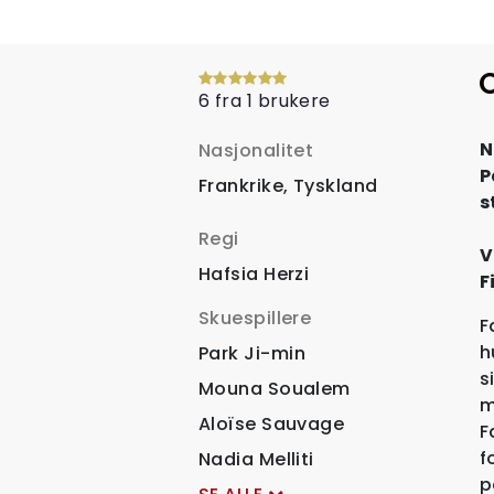
6 fra 1 brukere
N
Nasjonalitet
P
Frankrike, Tyskland
s
Regi
V
Hafsia Herzi
F
Skuespillere
F
h
Park Ji-min
s
Mouna Soualem
m
Aloïse Sauvage
F
f
Nadia Melliti
p