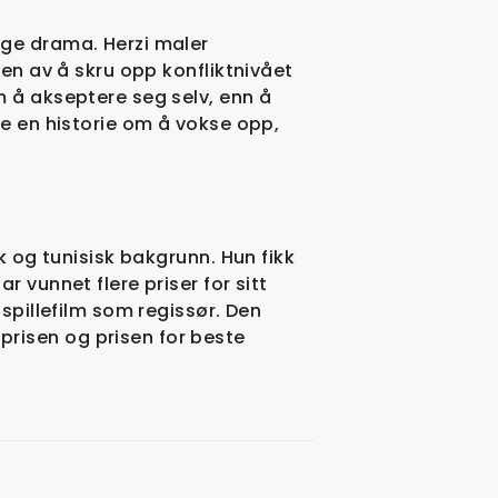
age drama. Herzi maler
sen av å skru opp konfliktnivået
m å akseptere seg selv, enn å
re en historie om å vokse opp,
sk og tunisisk bakgrunn. Hun fikk
r vunnet flere priser for sitt
 spillefilm som regissør. Den
risen og prisen for beste