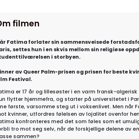
Om filmen
år Fatima forlater sin sammensveisede forstadsfami
aris, settes hun i en skvis mellom sin religiøse opp
tudenttilværelsen i storbyen.
inner av Queer Palm-prisen og prisen for beste kvi
ilm Festival.
atima er 17 år og lillesøster i en varm fransk-algerisk 
un flytter hjemmefra, og starter på universitetet i Par
ine første, varsomme steg ut i voksenlivet. Men når 
ot kvinner, utfordres følelsen av lojalitet ovenfor h
atima konfronteres med det som føles som et umul
orbli tro mot seg selv, når de forskjellige delene av ens
asse sammen?