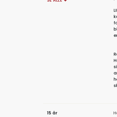
SE ALLE
L
k
f
b
e
R
H
s
a
h
s
15 år
H