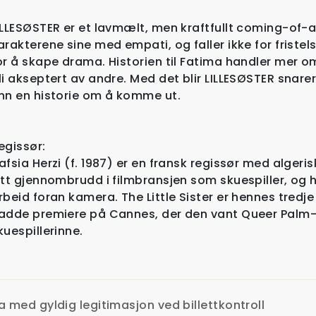
ILLESØSTER er et lavmælt, men kraftfullt coming-of-
arakterene sine med empati, og faller ikke for fristel
or å skape drama. Historien til Fatima handler mer o
li akseptert av andre. Med det blir LILLESØSTER snare
nn en historie om å komme ut.
egissør:
afsia Herzi (f. 1987) er en fransk regissør med algeri
itt gjennombrudd i filmbransjen som skuespiller, og ha
rbeid foran kamera. The Little Sister er hennes tredje
adde premiere på Cannes, der den vant Queer Palm-p
kuespillerinne.
a med gyldig legitimasjon ved billettkontroll