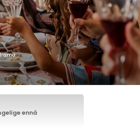
 drama
engelige ennå