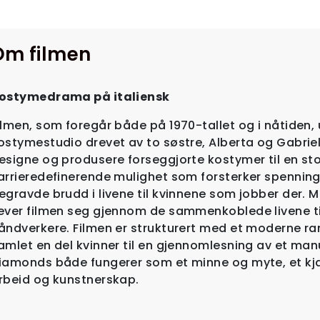
Om filmen
ostymedrama på italiensk
ilmen, som foregår både på 1970-tallet og i nåtiden, u
ostymestudio drevet av to søstre, Alberta og Gabriel
esigne og produsere forseggjorte kostymer til en stor
arrieredefinerende mulighet som forsterker spennin
egravde brudd i livene til kvinnene som jobber der. 
ever filmen seg gjennom de sammenkoblede livene til
åndverkere. Filmen er strukturert med et moderne ra
amlet en del kvinner til en gjennomlesning av et man
iamonds både fungerer som et minne og myte, et kjær
rbeid og kunstnerskap.