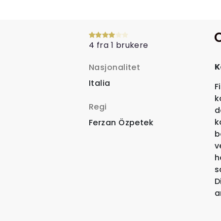
4 fra 1 brukere
K
Nasjonalitet
Italia
F
k
Regi
d
k
Ferzan Özpetek
b
v
h
s
D
a