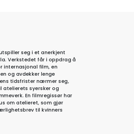
tspiller seg i et anerkjent
la. Verkstedet får i oppdrag å
 internasjonal film, en
gen og avdekker lenge
Mens tidsfrister nærmer seg,
 atelierets syersker og
mmeverk. En filmregissør har
us om atelieret, som gjør
lighetsbrev til kvinners