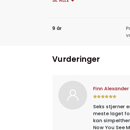
SE ALLE
9 år
P
v
Vurderinger
Finn Alexander
Seks stjerner er
meste laget fo
kan simpelthe
Now You See Me