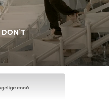
 DON'T
engelige ennå