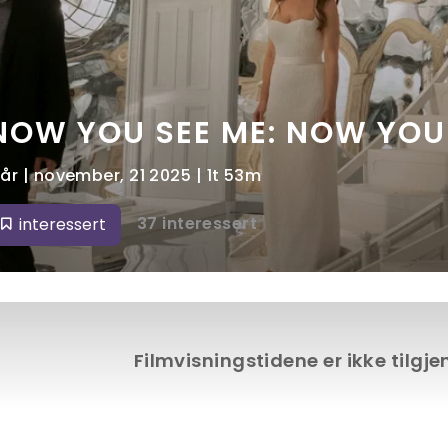
NOW YOU SEE ME: NOW YOU
 år | november, 21 2025 | 1t 53m
37 interessert
interessert
Filmvisningstidene er ikke tilgj