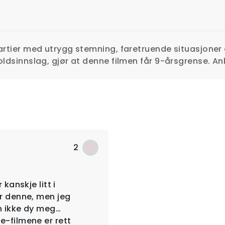
artier med utrygg stemning, faretruende situasjoner
oldsinnslag, gjør at denne filmen får 9-årsgrense. An
2
 kanskje litt i
r denne, men jeg
n ikke dy meg…
-filmene er rett