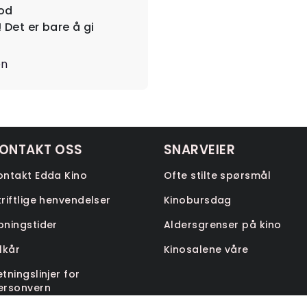
god
 Det er bare å gi
en
ONTAKT OSS
SNARVEIER
ontakt Edda Kino
Ofte stilte spørsmål
kriftlige henvendelser
Kinobursdag
pningstider
Aldersgrenser på kino
ilkår
Kinosalene våre
etningslinjer for
ersonvern