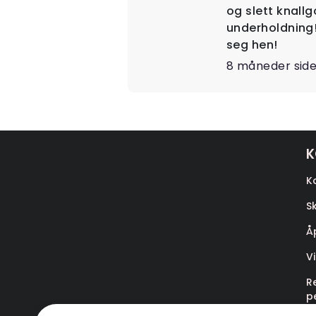
og slett knall
underholdning!
seg hen!
8 måneder sid
K
K
S
Å
V
R
p