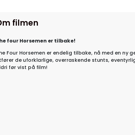
Om filmen
he four Horsemen er tilbake!
he Four Horsemen er endelig tilbake, nå med en ny g
tfører de uforklarlige, overraskende stunts, eventyrl
ldri før vist på film!