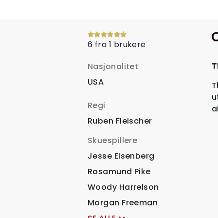
6 fra 1 brukere
T
Nasjonalitet
USA
T
u
Regi
a
Ruben Fleischer
Skuespillere
Jesse Eisenberg
Rosamund Pike
Woody Harrelson
Morgan Freeman