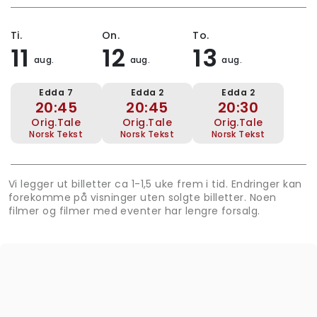
Ti.
On.
To.
11
12
13
aug.
aug.
aug.
Edda 7
Edda 2
Edda 2
20:45
20:45
20:30
Orig.tale
Orig.tale
Orig.tale
Norsk Tekst
Norsk Tekst
Norsk Tekst
Vi legger ut billetter ca 1-1,5 uke frem i tid. Endringer kan
forekomme på visninger uten solgte billetter. Noen
filmer og filmer med eventer har lengre forsalg.