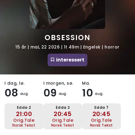
OBSESSION
15 år | mai, 22 2026 | 1t 49m | Engelsk | horror
interessert
I dag, lø.
I morgen, sø.
Ma.
08
09
10
aug.
aug.
aug.
Edda 2
Edda 2
Edda 7
21:00
20:45
20:45
Orig.tale
Orig.tale
Orig.tale
Norsk Tekst
Norsk Tekst
Norsk Tekst