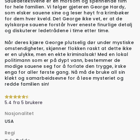
Sauedetektivene er en morsom og spennende film
for hele familien. Vi følger gjeteren George Hardy,
som elsker sauene sine og leser høyt fra krimbøker
for dem hver kveld. Det George ikke vet, er at de
sylskarpe sauene forstår hver eneste finurlige detalj
og diskuterer ledetrådene i time etter time.
Når deres kjære George plutselig dør under mystiske
omstendigheter, skjønner flokken raskt at dette ikke
er en ulykke, men en ekte kriminalsak! Med en lokal
politimann som er på dypt vann, bestemmer de
modige sauene seg for å forlate den trygge, irske
enga for aller første gang. Nå må de bruke all sin
kløkt og samarbeidsevne for å løse mysteriet og
redde familien sin!
5.4 fra 5 brukere
Nasjonalitet
USA
Regi