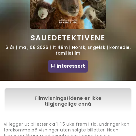
SAUEDETEKTIVENE
6 år | mai, 08 2026 | 1t 49m | Norsk, Engelsk | komedie,
familiefilm
interessert
Filmvisningstidene er ikke
tilgjengelige ennå
Vi legger ut billetter ca 1-1,5 uke frem i tid. Endringer kan
forekomme på visninger uten solgte billetter. Noen
filmer og filmer med eventer har lengre forsalg.