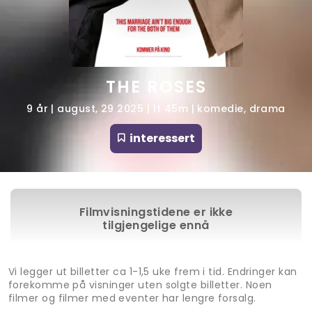
THE ROSES
9 år | august, 29 2025 | 1t 45m | komedie, drama
interessert
Filmvisningstidene er ikke
tilgjengelige ennå
Vi legger ut billetter ca 1-1,5 uke frem i tid. Endringer kan
forekomme på visninger uten solgte billetter. Noen
filmer og filmer med eventer har lengre forsalg.