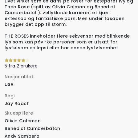
Livet virker som en dans på roser for ekteparet Ivy og
Theo Rose (spilt av Olivia Colman og Benedict
Cumberbatch): vellykkede karrierer, et kjært
ekteskap og fantastiske barn. Men under fasaden
brygger det opp til storm.
THE ROSES inneholder flere sekvenser med blinkende
lys som kan påvirke personer som er utsatt for
lysfølsom epilepsi eller har annen lysfølsomhet
5 fra 2 brukere
Nasjonalitet
USA
Regi
Jay Roach
Skuespillere
Olivia Coleman
Benedict Cumberbatch
Andy Samberg