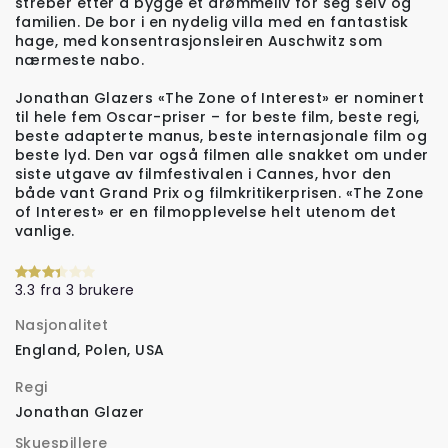
streber etter å bygge et drømmeliv for seg selv og
familien. De bor i en nydelig villa med en fantastisk
hage, med konsentrasjonsleiren Auschwitz som
nærmeste nabo.
Jonathan Glazers «The Zone of Interest» er nominert
til hele fem Oscar-priser – for beste film, beste regi,
beste adapterte manus, beste internasjonale film og
beste lyd. Den var også filmen alle snakket om under
siste utgave av filmfestivalen i Cannes, hvor den
både vant Grand Prix og filmkritikerprisen. «The Zone
of Interest» er en filmopplevelse helt utenom det
vanlige.
3.3 fra 3 brukere
Nasjonalitet
England, Polen, USA
Regi
Jonathan Glazer
Skuespillere