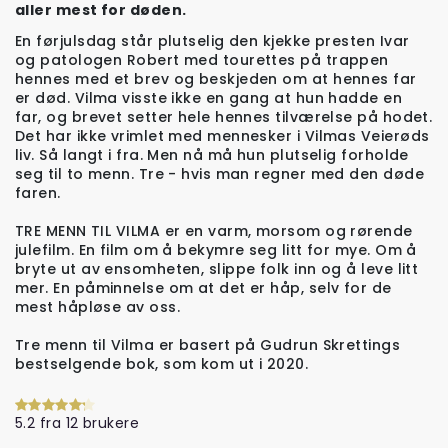
aller mest for døden.
En førjulsdag står plutselig den kjekke presten Ivar
og patologen Robert med tourettes på trappen
hennes med et brev og beskjeden om at hennes far
er død. Vilma visste ikke en gang at hun hadde en
far, og brevet setter hele hennes tilværelse på hodet.
Det har ikke vrimlet med mennesker i Vilmas Veierøds
liv. Så langt i fra. Men nå må hun plutselig forholde
seg til to menn. Tre - hvis man regner med den døde
faren.
TRE MENN TIL VILMA er en varm, morsom og rørende
julefilm. En film om å bekymre seg litt for mye. Om å
bryte ut av ensomheten, slippe folk inn og å leve litt
mer. En påminnelse om at det er håp, selv for de
mest håpløse av oss.
Tre menn til Vilma er basert på Gudrun Skrettings
bestselgende bok, som kom ut i 2020.
5.2 fra 12 brukere