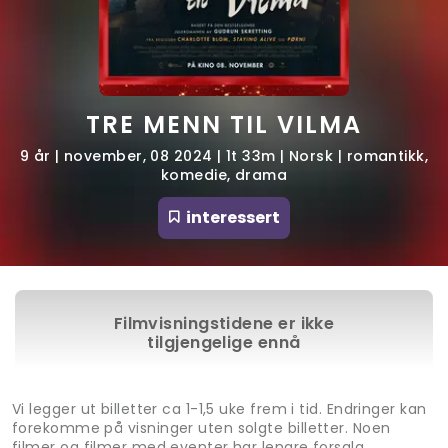
TRE MENN TIL VILMA
9 år | november, 08 2024 | 1t 33m | Norsk | romantikk,
komedie, drama
interessert
Filmvisningstidene er ikke
tilgjengelige ennå
Vi legger ut billetter ca 1-1,5 uke frem i tid. Endringer kan
forekomme på visninger uten solgte billetter. Noen
filmer og filmer med eventer har lengre forsalg.